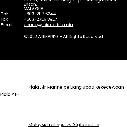
Ehsan,
MALAYSIA
Tel:
+603-2117 6244
Fax:
+603-2726 8927
Email:
enquiry@airmarine.asia
©2022 AIRMARINE - All Rights Reserved
Piala Air Marine peluang ubati kekecewaan
Piala AFF
Malaysia ratings: vs Afghanistan