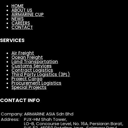
HOME
ABOUT US
AIRMARINE CUP
NEWS
CAREERS
CONTACT
SERVICES
Air Freight
Ocean Freight
Land Transportation
Customs Services
Contract Logistics
Third Party Logistics (3PL)
Project Cargo
Procurement Logistics
Special Projects
CONTACT INFO
Company:
AIRMARINE ASIA Sdn Bhd
Address:
PJX-HM Shah Tower,
LO-B, Concourse Level, No. 16A, Persiaran Barat,
PJS 52, 46050 Petaling Jaya , Selangor Darul