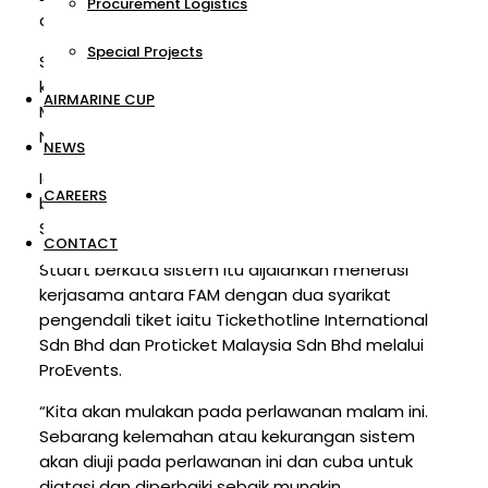
Procurement Logistics
di Stadium Shah Alam, hari ini.
Special Projects
Sistem Kod QR kemudian akan diteruskan pada
kejohanan antarabangsa empat negara, Piala Air
AIRMARINE CUP
Marine yang akan berlangsung di Stadium
Nasional Bukit Jalil pada 20 hingga 23 Mac.
NEWS
Ia turut akan membabitkan tiga hari perlawanan
CAREERS
bagi Kelayakan Kejuaraan B-23 AFC 2020 di
Stadium Shah Alam pada 22 hingga 26 Mac ini.
CONTACT
Stuart berkata sistem itu dijalankan menerusi
kerjasama antara FAM dengan dua syarikat
pengendali tiket iaitu Tickethotline International
Sdn Bhd dan Proticket Malaysia Sdn Bhd melalui
ProEvents.
“Kita akan mulakan pada perlawanan malam ini.
Sebarang kelemahan atau kekurangan sistem
akan diuji pada perlawanan ini dan cuba untuk
diatasi dan diperbaiki sebaik mungkin.