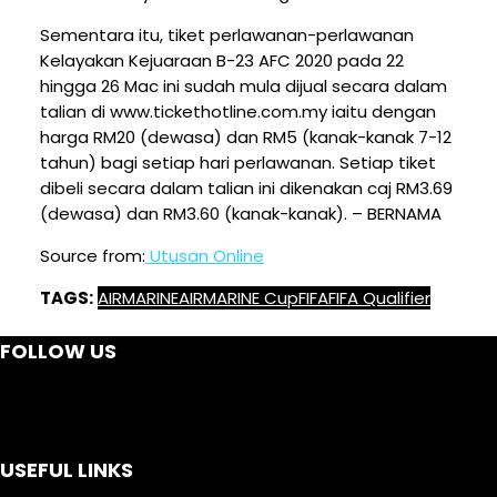
Sementara itu, tiket perlawanan-perlawanan
Kelayakan Kejuaraan B-23 AFC 2020 pada 22
hingga 26 Mac ini sudah mula dijual secara dalam
talian di www.tickethotline.com.my iaitu dengan
harga RM20 (dewasa) dan RM5 (kanak-kanak 7-12
tahun) bagi setiap hari perlawanan. Setiap tiket
dibeli secara dalam talian ini dikenakan caj RM3.69
(dewasa) dan RM3.60 (kanak-kanak). – BERNAMA
Source from:
Utusan Online
TAGS:
AIRMARINE
AIRMARINE Cup
FIFA
FIFA Qualifier
FOLLOW US
USEFUL LINKS